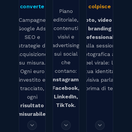
converte
colpisce
Piano
editoriale,
Campagne
Foto, video e
contenuti
Google Ads,
branding
visivi e
SEO e
professionale.
advertising
strategie di
Dalla sessione
sui social
acquisizione
fotografica al
che
su misura.
reel virale: la
contano:
Ogni euro
tua identita
Instagram,
investito e
visiva parla
Facebook,
tracciato,
prima di te.
LinkedIn,
ogni
TikTok.
risultato
misurabile
.