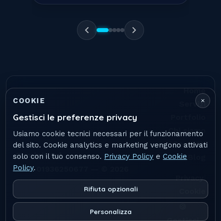
ogni fronte.
"
Home
×
COOKIE
Servizi
Gestisci le preferenze privacy
Portfolio
Chi siamo
Usiamo cookie tecnici necessari per il funzionamento
Contatti
del sito. Cookie analytics e marketing vengono attivati
Geminit Srl
solo con il tuo consenso.
Privacy Policy
e
Cookie
Blog
Policy
.
P.IVA 01936250677 — © 2026
|
Privacy
Rifiuta opzionali
Cookie
🍪
Personalizza
Gestisci