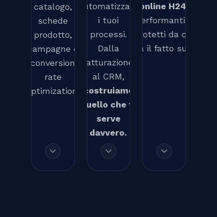
automatizzare
online H24
,
catalogo,
i tuoi
performanti e
schede
processi.
protetti da chi
prodotto,
Dalla
sa il fatto suo.
campagne e
fatturazione
conversion
al CRM,
rate
costruiamo
optimization.
quello che ti
serve
davvero.