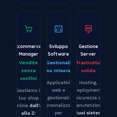
Ecommerce
Sviluppo
Gestione
Manager
Software
Server
Vendite
Gestionali
Infrastruttura
senza
su misura
solida
confini
Applicativi
Hosting,
web e
deployment,
Gestiamo il
gestionali
sicurezza e
tuo shop
personalizzati
manutenzione.
online
dall'A
per
I tuoi sistemi
alla Z: