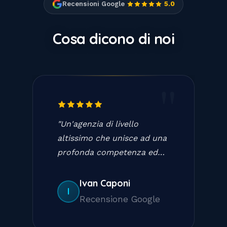
Recensioni Google
5.0
Cosa dicono di noi
"
"
Un'agenzia di livello
altissimo che unisce ad una
profonda competenza ed
una comprovata esperienza
anche dei comportamenti
Ivan Caponi
I
della massima educazione.
Recensione Google
È un piacere averli come
partner, molto consigliati su