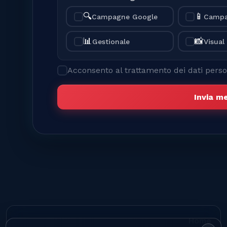
🔍
📱
Campagne Google
Campa
📊
📸
Gestionale
Visual
Acconsento al trattamento dei dati person
Invia m
Home