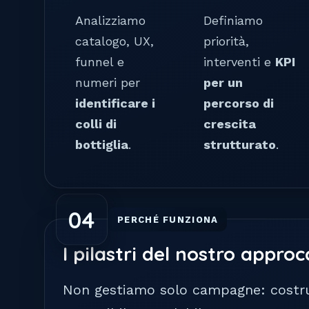
Analizziamo
Definiamo
catalogo, UX,
priorità,
funnel e
interventi e
KPI
numeri per
per un
identificare i
percorso di
colli di
crescita
bottiglia
.
strutturato
.
04
PERCHÉ FUNZIONA
I pilastri del nostro appr
Non gestiamo solo campagne: costru