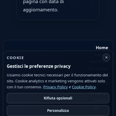
pagina con data di
aggiornamento.
Home
Servizi
×
COOKIE
Portfolio
Gestisci le preferenze privacy
Chi siamo
Usiamo cookie tecnici necessari per il funzionamento del
Contatti
sito. Cookie analytics e marketing vengono attivati solo
Geminit Srl
Blog
con il tuo consenso.
Privacy Policy
e
Cookie Policy
.
P.IVA 01936250677 — © 2026
|
Privacy
Rifiuta opzionali
Cookie
🍪
Personalizza
Gestisci