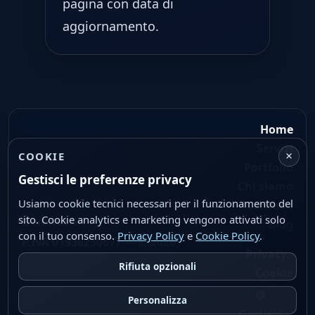
pagina con data di
aggiornamento.
Home
Servizi
×
COOKIE
Portfolio
Gestisci le preferenze privacy
Chi siamo
Usiamo cookie tecnici necessari per il funzionamento del
Contatti
sito. Cookie analytics e marketing vengono attivati solo
Geminit Srl
Blog
con il tuo consenso.
Privacy Policy
e
Cookie Policy
.
P.IVA 01936250677 — © 2026
|
Privacy
Rifiuta opzionali
Cookie
🍪
Personalizza
Gestisci