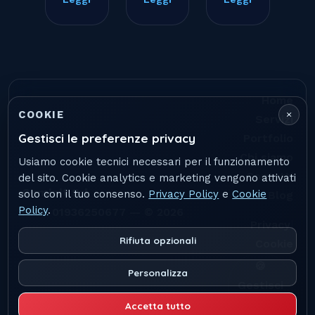
Home
×
COOKIE
Servizi
Gestisci le preferenze privacy
Portfolio
Chi siamo
Usiamo cookie tecnici necessari per il funzionamento
Contatti
del sito. Cookie analytics e marketing vengono attivati
Geminit Srl
solo con il tuo consenso.
Privacy Policy
e
Cookie
Blog
Policy
.
P.IVA 01936250677 — © 2026
|
Privacy
Rifiuta opzionali
Cookie
🍪
Personalizza
Gestisci
cookie
Accetta tutto