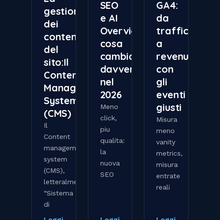
SEO
GA4:
gestione
e AI
da
dei
Overview:
traffico
contenuti
cosa
a
del
cambia
revenue
sito:Il
davvero
con
Content
nel
gli
Management
2026
eventi
System
giusti
Meno
(CMS)
click,
Misura
Il
piu
meno
Content
qualita:
vanity
management
la
metrics,
system
nuova
misura
(CMS),
SEO
entrate
letteralmente
reali
“Sistema
di
Leggi
Leggi
Leggi