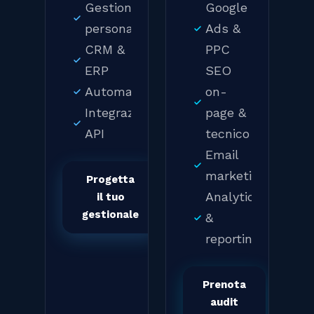
Gestionali
Google
personalizzati
Ads &
CRM &
PPC
ERP
SEO
Automazioni
on-
Integrazioni
page &
API
tecnico
Email
marketing
Progetta
Analytics
il tuo
gestionale
&
reporting
Prenota
audit