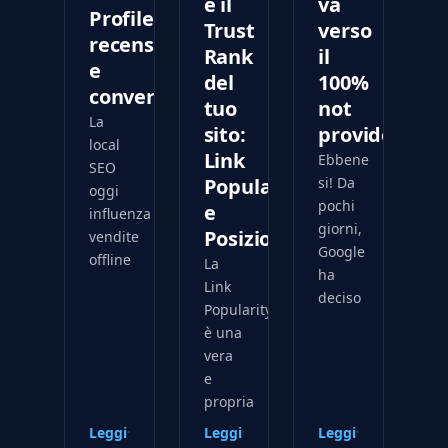
e il
va
Profile,
Trust
verso
recensioni
Rank
il
e
del
100%
conversioni
tuo
not
La
sito:
provided
local
Link
Ebbene
SEO
Popularity
si! Da
oggi
pochi
e
influenza
giorni,
Posizionamento
vendite
Google
offline
La
ha
Link
deciso
Popularity
è una
vera
e
propria
Leggi
Leggi
Leggi