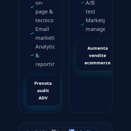
on-
A/B
page &
test
tecnico
Marketplace
Email
management
marketing
Analytics
Aumenta
&
vendite
ecommerce
reporting
Prenota
audit
ADV