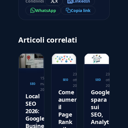
Condividi
X
LinkedIn
WhatsApp
Copia link
Articoli correlati
23
23
15
ottobre
ottobre
SEO
SEO
marzo
SEO
2017
2017
2026
Come
Google
Local
aumentare
spara
SEO
il
sui
2026:
Page
SEO,
Google
Rank
Analytics
Business