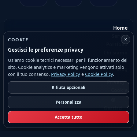
Home
Servizi
×
COOKIE
Portfolio
Gestisci le preferenze privacy
Chi siamo
Usiamo cookie tecnici necessari per il funzionamento del
Contatti
sito. Cookie analytics e marketing vengono attivati solo
Geminit Srl
Blog
con il tuo consenso.
Privacy Policy
e
Cookie Policy
.
P.IVA 01936250677 — © 2026
|
Privacy
Rifiuta opzionali
Cookie
🍪
Personalizza
Gestisci
cookie
Accetta tutto