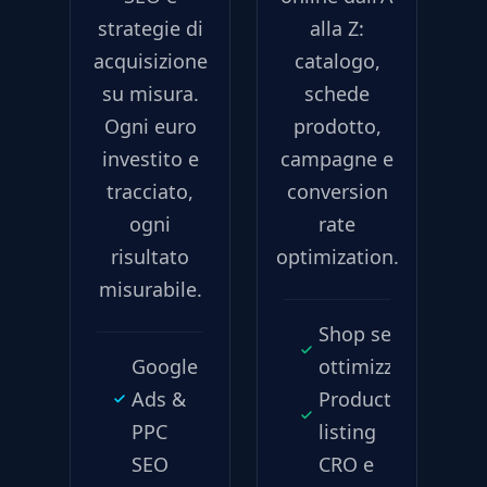
strategie di
alla Z:
acquisizione
catalogo,
su misura.
schede
Ogni euro
prodotto,
investito e
campagne e
tracciato,
conversion
ogni
rate
risultato
optimization.
misurabile.
Shop setup e
Google
ottimizzazione
Ads &
Product
PPC
listing
SEO
CRO e