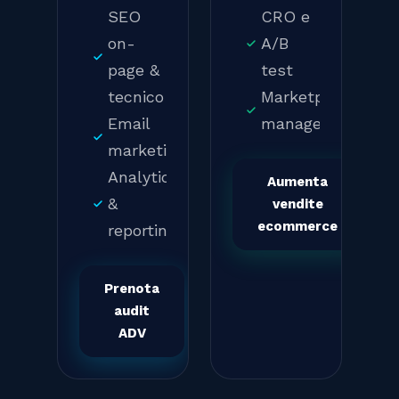
SEO
CRO e
on-
A/B
page &
test
tecnico
Marketplace
Email
management
marketing
Analytics
Aumenta
&
vendite
ecommerce
reporting
Prenota
audit
ADV