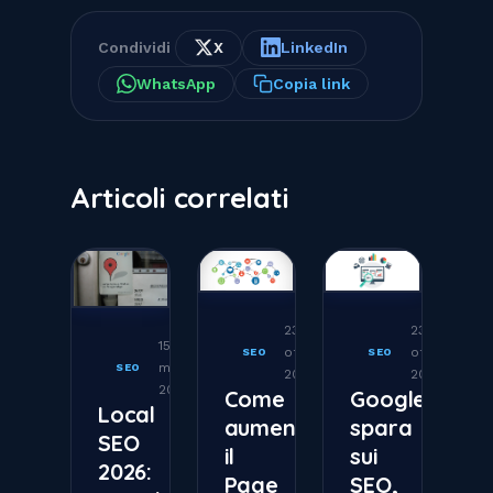
Condividi
X
LinkedIn
WhatsApp
Copia link
Articoli correlati
23
23
15
ottobre
ottobre
SEO
SEO
marzo
SEO
2017
2017
2026
Come
Google
Local
aumentare
spara
SEO
il
sui
2026:
Page
SEO,