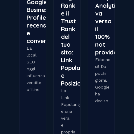
Google
Rank
Analytics
Business
e il
va
Profile,
Trust
verso
recensioni
Rank
il
e
del
100%
conversioni
tuo
not
La
sito:
provided
local
Link
Ebbene
SEO
Popularity
si! Da
oggi
pochi
e
influenza
giorni,
Posizionamento
vendite
Google
offline
La
ha
Link
deciso
Popularity
è una
vera
e
propria