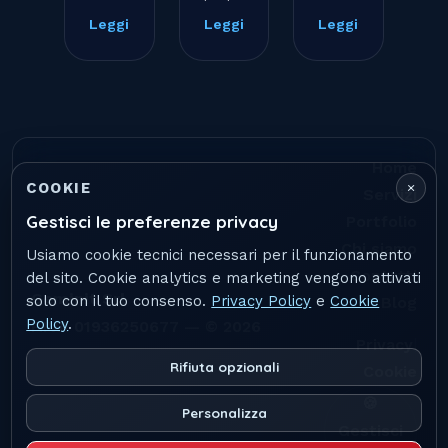
Leggi
Leggi
Leggi
Home
×
COOKIE
Servizi
Gestisci le preferenze privacy
Portfolio
Chi siamo
Usiamo cookie tecnici necessari per il funzionamento
Contatti
del sito. Cookie analytics e marketing vengono attivati
Geminit Srl
solo con il tuo consenso.
Privacy Policy
e
Cookie
Blog
Policy
.
P.IVA 01936250677 — © 2026
|
Privacy
Rifiuta opzionali
Cookie
🍪
Personalizza
Gestisci