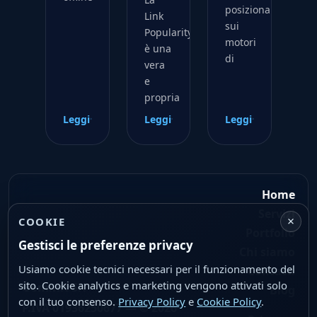
posizionamento
Link
sui
Popularity
motori
è una
di
vera
e
propria
Leggi
Leggi
Leggi
Home
Servizi
×
COOKIE
Portfolio
Gestisci le preferenze privacy
Chi siamo
Usiamo cookie tecnici necessari per il funzionamento del
Contatti
sito. Cookie analytics e marketing vengono attivati solo
Geminit Srl
Blog
con il tuo consenso.
Privacy Policy
e
Cookie Policy
.
P.IVA 01936250677 — © 2026