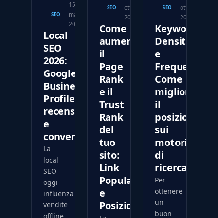
15
ottobre
ottobre
SEO
SEO
marzo
SEO
2017
2017
2026
Come
Keywords
Local
aumentare
Density
SEO
il
e
2026:
Page
Frequency:
Google
Rank
Come
Business
e il
migliorare
Profile,
Trust
il
recensioni
Rank
posizioname
e
del
sui
conversioni
tuo
motori
La
sito:
di
local
Link
ricerca
SEO
Popularity
Per
oggi
e
ottenere
influenza
un
Posizionamento
vendite
buon
offline
La