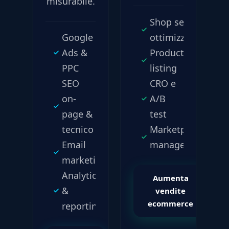
misurabile.
Shop setup e
Google
ottimizzazione
Ads &
Product
PPC
listing
SEO
CRO e
on-
A/B
page &
test
tecnico
Marketplace
Email
management
marketing
Analytics
Aumenta
&
vendite
ecommerce
reporting