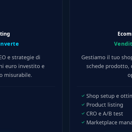
ting
Ecom
converte
Vendit
 e strategie di
Gestiamo il tuo shop
i euro investito e
schede prodotto, 
to misurabile.
o
Shop setup e otti
Product listing
CRO e A/B test
Marketplace man