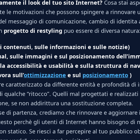
mente il look del tuo sito Internet?
Cosa stai aspe
te le motivazioni che possono spingere a rinnovare
ia del messaggio di comunicazione, cambio di identita 
un
progetto di restyling
puo essere di diversa natura
i contenuti, sulle informazioni e sulle notizie)
isual, sulle immagini e sul posizionamento dell’i
lla accessibilità e usabilità e sulla struttura di na
ora sull’
ottimizzazione
e sul
posizionamento
)
re caratterizzato da differente entità e profondità di in
 qualche “ritocco”. Quelli mal progettati e realizzat
one, se non addirittura una sostituzione completa.
 di partenza, crediamo che rinnovare e aggiornare i
esto perchè gli utenti di Internet hanno bisogno di nov
statico. Se riesci a far percepire al tuo pubblico ob