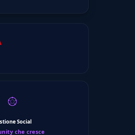
A
stione Social
ity che cresce