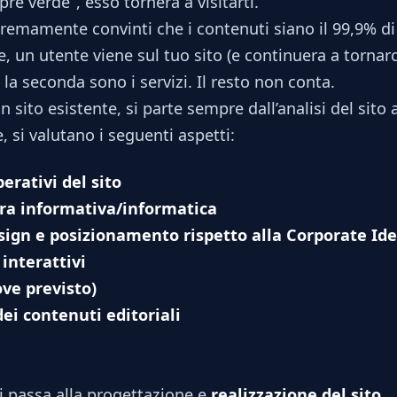
re verde”, esso tornerà a visitarti.
emamente convinti che i contenuti siano il 99,9% di
, un utente viene sul tuo sito (e continuera a tornarc
la seconda sono i servizi. Il resto non conta.
un sito esistente, si parte sempre dall’analisi del sit
, si valutano i seguenti aspetti:
perativi del sito
ura informativa/informatica
sign e posizionamento rispetto alla Corporate Ide
interattivi
ve previsto)
i contenuti editoriali
si passa alla progettazione e
realizzazione del sito
.