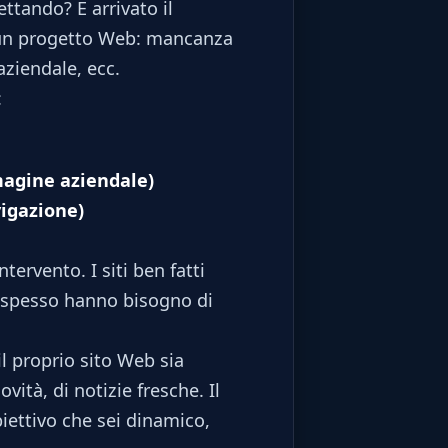
ttando? E arrivato il
 un progetto Web: mancanza
aziendale, ecc.
:
mmagine aziendale)
vigazione)
tervento. I siti ben fatti
i spesso hanno bisogno di
l proprio sito Web sia
ità, di notizie fresche. Il
iettivo che sei dinamico,