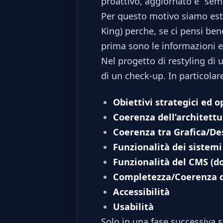
proattivo, aggiornato e “semp
Per questo motivo siamo estr
King) perche, se ci pensi bene
prima sono le informazioni e 
Nel progetto di restyling di 
di un check-up. In particolare
Obiettivi strategici ed o
Coerenza dell’architett
Coerenza tra Grafica/De
Funzionalità dei sistemi 
Funzionalità del CMS (do
Completezza/Coerenza de
Accessibilità
Usabilità
Solo in una fase successiva 