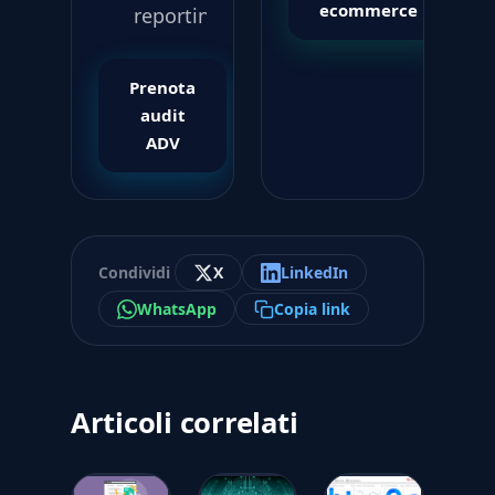
ecommerce
reporting
Prenota
audit
ADV
Condividi
X
LinkedIn
WhatsApp
Copia link
Articoli correlati