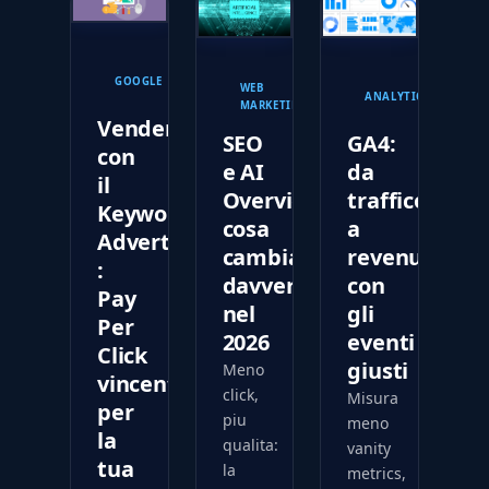
23
30
27
ottobre
GOOGLE
WEB
marzo
marzo
ANALYTICS
2017
MARKETING
2026
2026
Vendere
SEO
GA4:
con
e AI
da
il
Overview:
traffico
Keywords
cosa
a
Advertising
cambia
revenue
:
davvero
con
Pay
nel
gli
Per
2026
eventi
Click
giusti
Meno
vincente
click,
Misura
per
piu
meno
la
qualita:
vanity
tua
la
metrics,