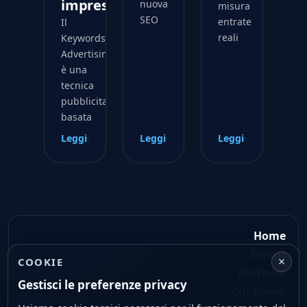
impresa
nuova
misura
SEO
entrate
Il
reali
Keywords
Advertising
è una
tecnica
pubblicitaria
basata
Leggi
Leggi
Leggi
Home
Servizi
×
COOKIE
Portfolio
Gestisci le preferenze privacy
Chi siamo