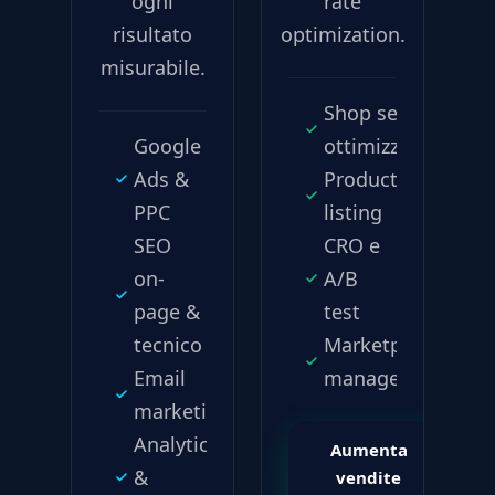
ogni
rate
risultato
optimization.
misurabile.
Shop setup e
Google
ottimizzazione
Ads &
Product
PPC
listing
SEO
CRO e
on-
A/B
page &
test
tecnico
Marketplace
Email
management
marketing
Analytics
Aumenta
&
vendite